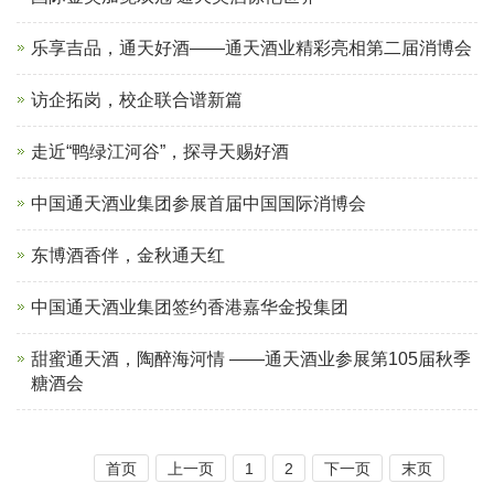
乐享吉品，通天好酒——通天酒业精彩亮相第二届消博会
访企拓岗，校企联合谱新篇
走近“鸭绿江河谷”，探寻天赐好酒
中国通天酒业集团参展首届中国国际消博会
东博酒香伴，金秋通天红
中国通天酒业集团签约香港嘉华金投集团
甜蜜通天酒，陶醉海河情 ——通天酒业参展第105届秋季
糖酒会
首页
上一页
1
2
下一页
末页