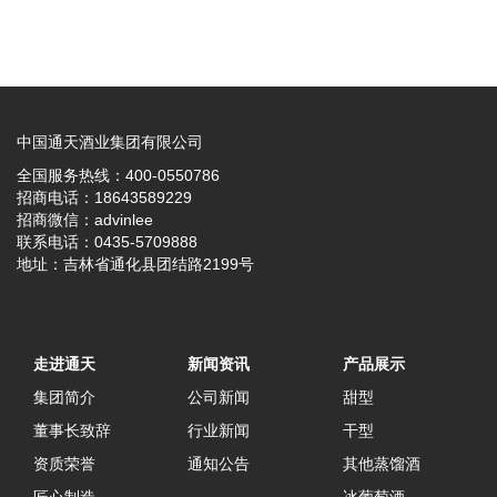
中国通天酒业集团有限公司
全国服务热线：400-0550786
招商电话：18643589229
招商微信：advinlee
联系电话：0435-5709888
地址：吉林省通化县团结路2199号
走进通天
新闻资讯
产品展示
集团简介
公司新闻
甜型
董事长致辞
行业新闻
干型
资质荣誉
通知公告
其他蒸馏酒