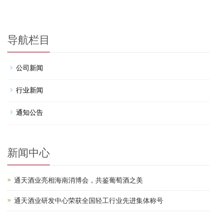
导航栏目
公司新闻
行业新闻
通知公告
新闻中心
通天酒业亮相海南消博会，共鉴葡萄酒之美
通天酒业研发中心荣获全国轻工行业先进集体称号