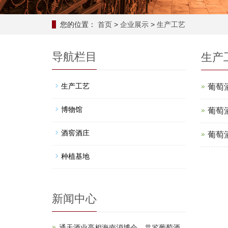
您的位置：
首页
>
企业展示
>
生产工艺
导航栏目
生产
生产工艺
葡萄
博物馆
葡萄
酒窖酒庄
葡萄
种植基地
新闻中心
通天酒业亮相海南消博会，共鉴葡萄酒