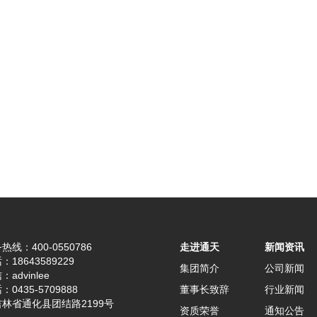
线：400-0550786
走进通天
新闻资讯
18643589229
集团简介
公司新闻
advinlee
0435-5709888
董事长致辞
行业新闻
林省通化县团结路2199号
资质荣誉
通知公告