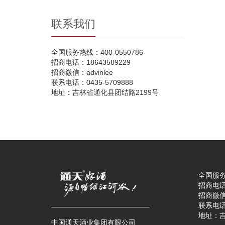
联系我们
全国服务热线：400-0550786
招商电话：18643589229
招商微信：advinlee
联系电话：0435-5709888
地址：吉林省通化县团结路2199号
全国服务热
招商电话：
招商微信：
联系电话：
地址：吉
中国通天酒业集团有限公司