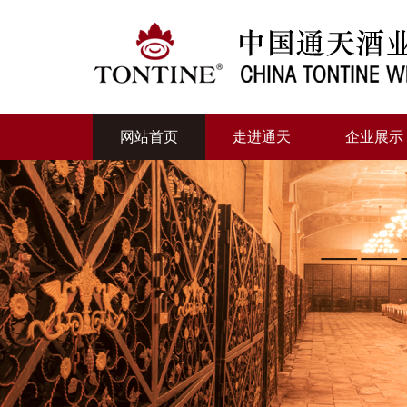
网站首页
走进通天
企业展示