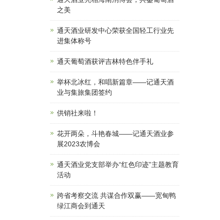
之美
通天酒业研发中心荣获全国轻工行业先
进集体称号
通天葡萄酒获评吉林特色伴手礼
举杯北冰红，和唱新篇章——记通天酒
业与集旅集团签约
供销社来啦！
花开两朵，斗艳春城——记通天酒业参
展2023农博会
通天酒业党支部举办“红色印迹”主题教育
活动
跨省考察交流 共谋合作双赢——宽甸鸭
绿江商会到通天